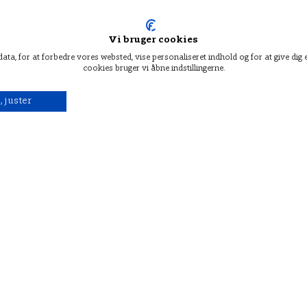
Vi bruger cookies
 data, for at forbedre vores websted, vise personaliseret indhold og for at give d
cookies bruger vi åbne indstillingerne.
, juster
den spanske borgerkrig og dét sted, hvor
 indtil for ganske nylig lå begravet.
019, men først efter lange debatter,
ldt erindringslov fra 2007. Når det har taget
 med at være relevant i det demokratiske og
spil end ........
k på abonner og se dine muligheder.
Log på