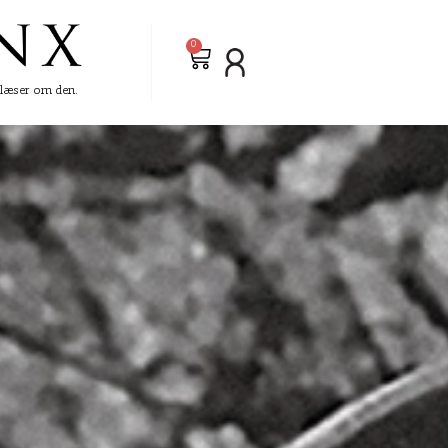
0
e læser om den.