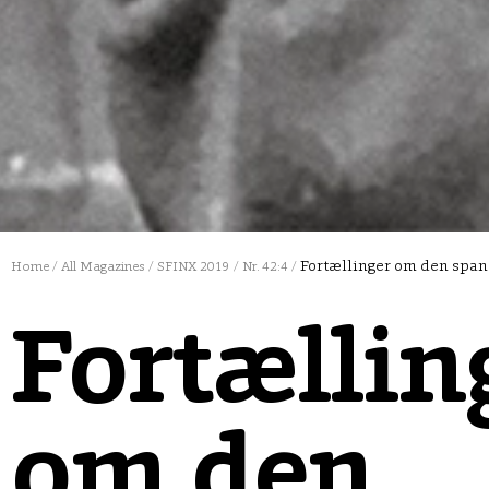
Fortællinger om den span
Home
/
All Magazines
/
SFINX 2019
/
Nr. 42:4
/
Fortællin
om den