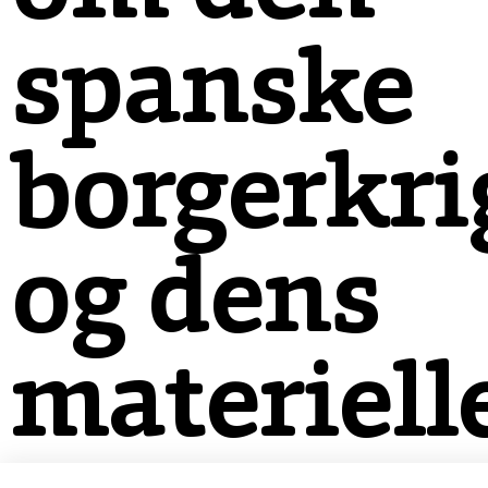
spanske
borgerkri
og dens
materiell