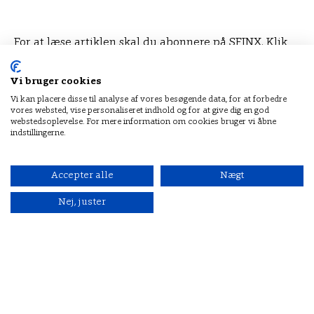
I adventstiden ilede det ........
For at læse artiklen skal du abonnere på SFINX. Klik
på abonner og se dine muligheder.
Vi bruger cookies
Vi kan placere disse til analyse af vores besøgende data, for at forbedre
Abonnér
Log på
vores websted, vise personaliseret indhold og for at give dig en god
webstedsoplevelse. For mere information om cookies bruger vi åbne
indstillingerne.
Accepter alle
Nægt
Nej, juster
Relaterede artikler