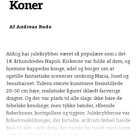
Koner
Af
Andreas Rude
Aldrig har julekrybber været så populære som i det
18. århundredes Napoli. Kirkerne var fulde af dem, og
hjemme kappedes konge, adel og borger om at
opstille fantastiske scenerier omkring Maria, Josef og
Jesusbarnet. Tidens største kunstnere fremstillede
20–50 cm høje, realistiske figurer iklædt farverige
dragter. Og der var plads til alle slags: ikke bare de
bibelske kendinge, men tykke bønder, råbende
fiskerkoner, kortspillere og tiggere. Julekrybberne var
folkelivsskildringer, der fortalte, at Kristi fødsel havde
bud til alle – selv dem, der havde for travlt med deres
eget til at forstå, hvad der skete.