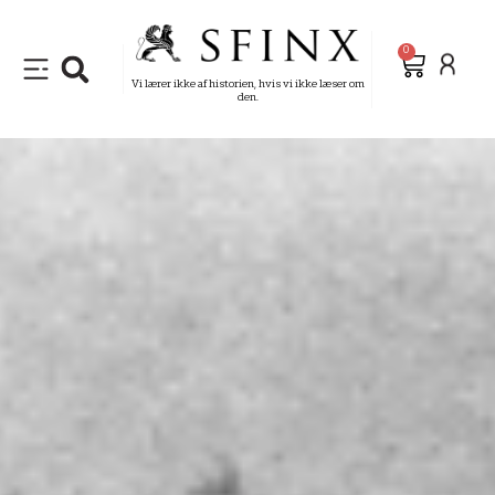
0
Vi lærer ikke af historien, hvis vi ikke læser om
den.