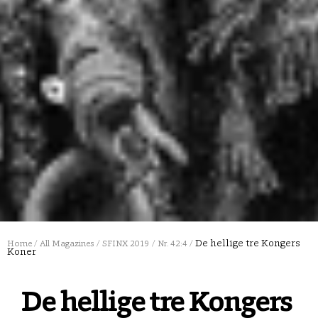
De hellige tre Kongers
Home
/
All Magazines
/
SFINX 2019
/
Nr. 42:4
/
Koner
De hellige tre Kongers