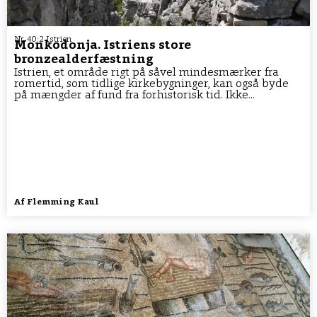
Nr. 40:2 Istrien
Monkodonja. Istriens store
bronzealderfæstning
Istrien, et område rigt på såvel mindesmærker fra
romertid, som tidlige kirkebygninger, kan også byde
på mængder af fund fra forhistorisk tid. Ikke...
Af
Flemming Kaul