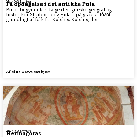
Nr. 40:2 Istrien
På opdagelse i det antikke Pula
Pulas begyndelse Ifølge den græske geograf og
historiker Strabon blev Pula – på græsk Πόλαι –
grundlagt af folk fra Kolchis. Kolchis, der...
Af
Sine Grove Saxkjær
Nr. 40:2 Istrien
Hermagoras