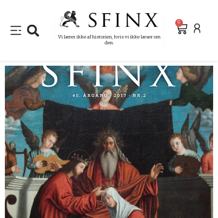
0
Vi lærer ikke af historien, hvis vi ikke læser om
den.