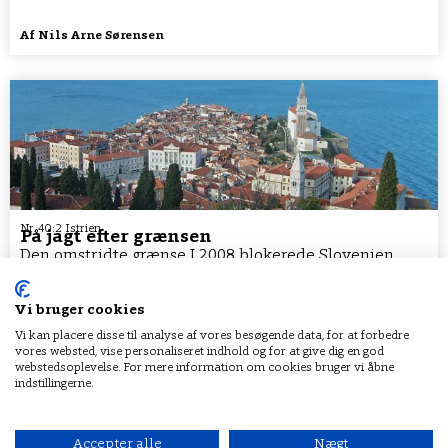
Af
Nils Arne Sørensen
Nr. 40:2 Istrien
På jagt efter grænsen
Den omstridte grænse I 2008 blokerede Slovenien
Kroatiens optagelsesforhandlinger i EU pga. en lille
bugt ved navn Piran. Sloveniens begrænsede kystlinje
på ca....
Vi bruger cookies
Vi kan placere disse til analyse af vores besøgende data, for at forbedre
vores websted, vise personaliseret indhold og for at give dig en god
webstedsoplevelse. For mere information om cookies bruger vi åbne
indstillingerne.
Accepter alle
Nægt