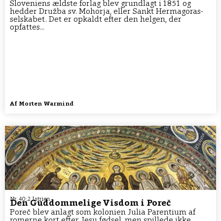
Sloveniens ældste forlag blev grundlagt i 1851 og
hedder Družba sv. Mohorja, eller Sankt Hermagoras-
selskabet. Det er opkaldt efter den helgen, der
opfattes...
Af
Morten Warmind
Nr. 40:2 Istrien
Den Guddommelige Visdom i Poreč
Poreč blev anlagt som kolonien Julia Parentium af
romerne kort efter Jesu fødsel, men spillede ikke