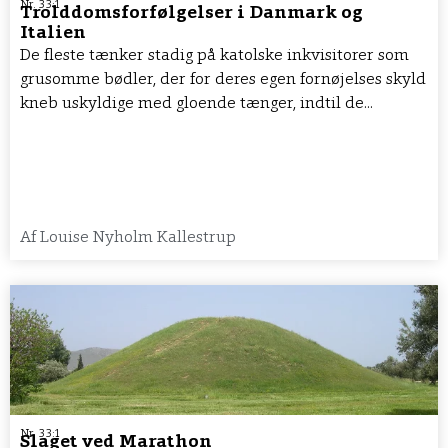
Nr. 33:1
Trolddomsforfølgelser i Danmark og
Italien
De fleste tænker stadig på katolske inkvisitorer som
grusomme bødler, der for deres egen fornøjelses skyld
kneb uskyldige med gloende tænger, indtil de...
Af
Louise Nyholm Kallestrup
Nr. 33:1
Slaget ved Marathon