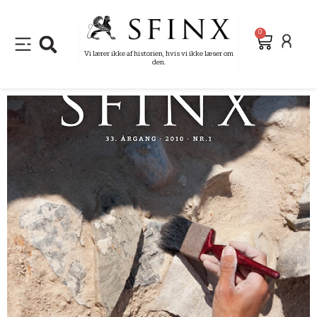
0
Vi lærer ikke af historien, hvis vi ikke læser om
den.