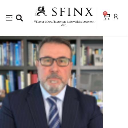
0
Vi lærer ikke af historien, hvis vi ikke læser om
den.