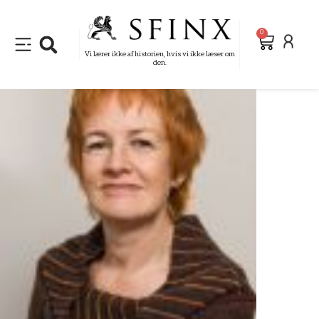
0
Vi lærer ikke af historien, hvis vi ikke læser om
den.