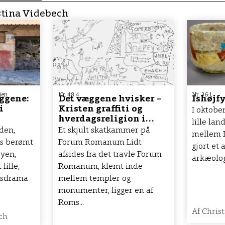
stina Videbech
ien
Nr. 48:4
Nr. 36:1
ggene:
Det væggene hvisker –
Ishøjf
i
Kristen graffiti og
I oktobe
hverdagsreligion i
lille lan
Santa Maria Antiqua
den,
Et skjult skatkammer på
mellem I
på Forum Romanum
is berømt
Forum Romanum Lidt
gjort et 
byen,
afsides fra det travle Forum
arkæologi
lille,
Romanum, klemt inde
tsdrama
mellem templer og
monumenter, ligger en af
Roms...
Af
Christ
ch