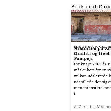
Artikler af:
Chri
Nr. 49:2 Napoli og Campan
Historien på væ
Graffiti og livet 
Pompeji
For knapt 2000 år si
måske kort før en v
vulkan udslettede 
udspillede der sig et 
men intenst trekan
i...
Af
Christina Videbe