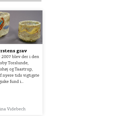
yrstens grav
r 2007 blev der i den
dsby Torslunde,
shøj og Taastrup,
af nyere tids vigtigste
ske fund i...
ina Videbech