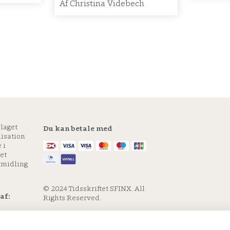
Af
Christina Videbech
rlaget
Du kan betale med
nisation
 i
et
rmidling
© 2024 Tidsskriftet SFINX. All
af:
Rights Reserved.