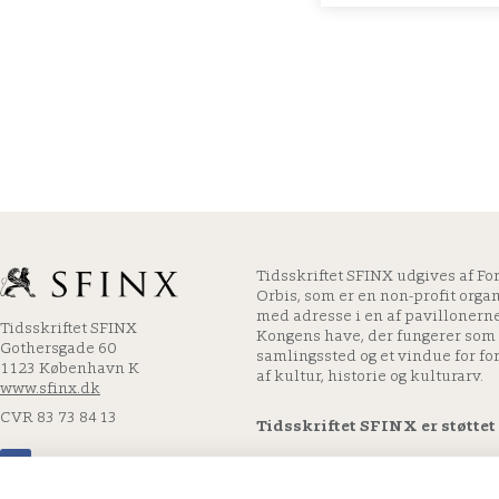
Tidsskriftet SFINX udgives af Fo
Orbis, som er en non-profit orga
med adresse i en af pavillonerne
Tidsskriftet SFINX
Kongens have, der fungerer som 
Gothersgade 60
samlingssted og et vindue for fo
1123 København K
af kultur, historie og kulturarv.
www.sfinx.dk
CVR 83 73 84 13
Tidsskriftet SFINX er støttet 