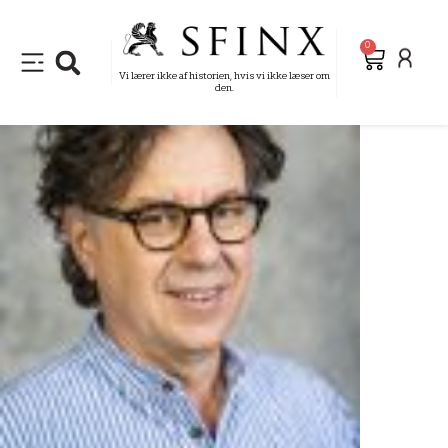
0
Vi lærer ikke af historien, hvis vi ikke læser om
den.